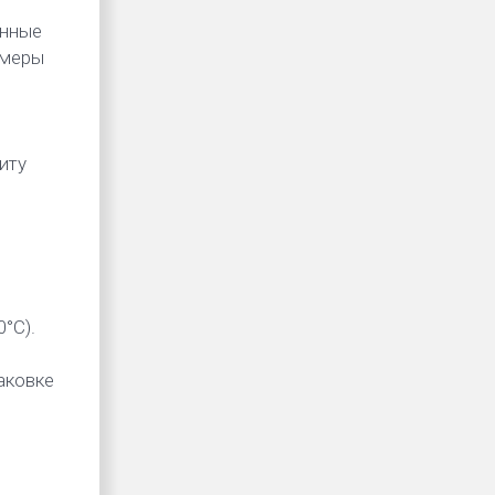
онные
 меры
иту
°С).
аковке