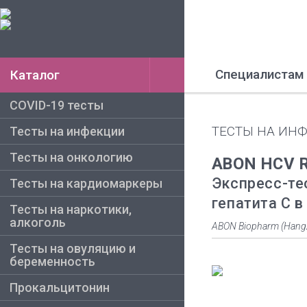
Специалистам
Каталог
COVID-19 тесты
ТЕСТЫ НА ИНФ
Тесты на инфекции
Тесты на онкологию
ABON HCV R
Экспресс-те
Тесты на кардиомаркеры
гепатита С в
Тесты на наркотики,
алкоголь
ABON Biopharm (Hangz
Тесты на овуляцию и
беременность
Прокальцитонин