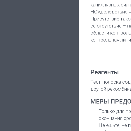
капиллярных сил 
HCV,вследствие ч
Присутствие тако
ее отсутствие – 
области контроль
контрольная лини
Реагенты
Тест-полоска со
другой рекомбина
МЕРЫ ПРЕД
Только для пр
окончания сро
Не ешьте, не 