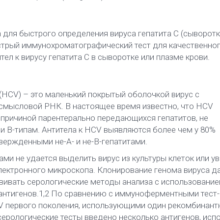
 для быстрого определения вируса гепатита C (сыворотк
стрый иммунохроматографический тест для качественно
тел к вирусу гепатита C в сыворотке или плазме крови.
 (HCV) – это маленький покрытый оболочкой вирус с
смысловой РНК. В настоящее время известно, что HCV
 причиной парентерально передающихся гепатитов, не
 и В-типам. Антитела к HCV выявляются более чем у 80%
вержденными не-А- и не-В-гепатитами.
и не удается выделить вирус из культуры клеток или у
ектронного микроскопа. Клонирование генома вируса д
вивать серологические методы анализа с использовани
антигенов.1,2 По сравнению с иммуноферментными тест-
V первого поколения, использующими один рекомбинант
 серологические тесты введено несколько антигенов, исп