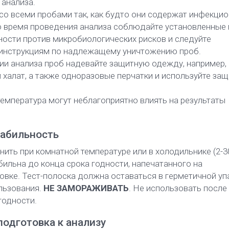
 анализа.
со всеми пробами так, как будто они содержат инфекци
о время проведения анализа соблюдайте установленные
ости против микробиологических рисков и следуйте
инструкциям по надлежащему уничтожению проб.
ии анализа проб надевайте защитную одежду, например,
халат, а также одноразовые перчатки и используйте защ
емпература могут неблагоприятно влиять на результаты
табильность
ить при комнатной температуре или в холодильнике (2-30
бильна до конца срока годности, напечатанного на
овке. Тест-полоска должна оставаться в герметичной уп
льзования.
НЕ ЗАМОРАЖИВАТЬ
. Не использовать после
годности.
подготовка к анализу