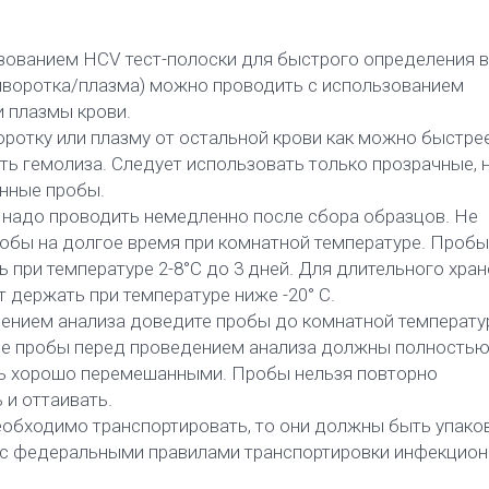
ьзованием HCV тест-полоски для быстрого определения 
сыворотка/плазма) можно проводить с использованием
и плазмы крови.
ротку или плазму от остальной крови как можно быстрее
ь гемолиза. Следует использовать только прозрачные, 
нные пробы.
 надо проводить немедленно после сбора образцов. Не
робы на долгое время при комнатной температуре. Проб
 при температуре 2-8°С до 3 дней. Для длительного хра
 держать при температуре ниже -20° С.
ением анализа доведите пробы до комнатной температу
 пробы перед проведением анализа должны полность
ть хорошо перемешанными. Пробы нельзя повторно
 и оттаивать.
еобходимо транспортировать, то они должны быть упако
 с федеральными правилами транспортировки инфекцио