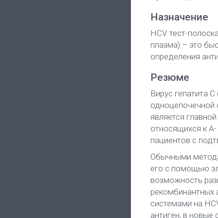
Назначение
HCV тест-полоска
плазма) – это бы
определения анти
Резюме
Вирус гепатита С
одноцепочечной 
является главной
относящихся к А-
пациентов с подт
Обычными методам
его с помощью эл
возможность раз
рекомбинантных 
системами на HC
антиген, в новые