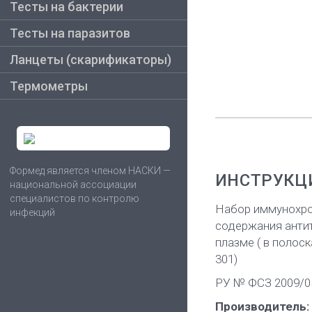
Тесты на бактерии
Тесты на паразитов
Ланцеты (скарификаторы)
Термометры
Формед является членом НАСКИ —
ИНСТРУКЦ
национальной ассоциации
специалистов по контролю
Набор иммунохро
инфекций
содержания антите
плазме ( в полоска
301)
РУ № ФСЗ 2009/051
Производитель: