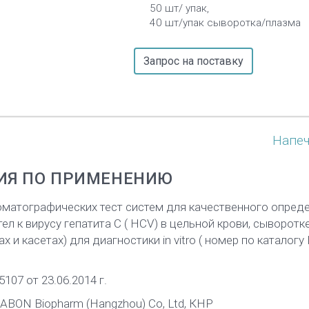
50 шт/ упак,
40 шт/упак сыворотка/плазма
Запрос на поставку
Напеч
ИЯ ПО ПРИМЕНЕНИЮ
матографических тест систем для качественного опред
л к вирусу гепатита С ( HCV) в цельной крови, сыворотк
х и касетах) для диагностики in vitro ( номер по каталогу 
07 от 23.06.2014 г.
ABON Biopharm (Hangzhou) Со, Ltd, КНР