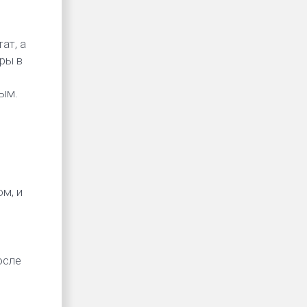
ат, а
ры в
ным.
м, и
осле