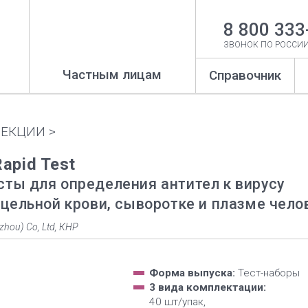
8 800 333
ЗВОНОК ПО РОССИ
Частным лицам
Справочник
ЕКЦИИ >
apid Test
сты для определения антител к вирусу
 цельной крови, сыворотке и плазме чело
hou) Со, Ltd, КНР
Форма выпуска:
Тест-наборы
3 вида комплектации:
40 шт/упак,