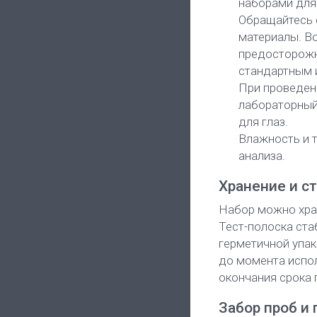
наборами для
Обращайтесь 
материалы. В
предосторожн
стандартным 
При проведен
лабораторный 
для глаз.
Влажность и т
анализа.
Хранение и с
Набор можно хран
Тест-полоска ста
герметичной упак
до момента испо
окончания срока 
Забор проб и 