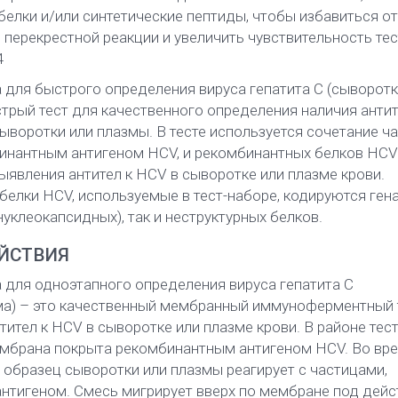
елки и/или синтетические пептиды, чтобы избавиться от
перекрестной реакции и увеличить чувствительность тес
4
 для быстрого определения вируса гепатита C (сыворотк
стрый тест для качественного определения наличия антит
ыворотки или плазмы. В тесте используется сочетание ча
инантным антигеном HCV, и рекомбинантных белков HCV
ыявления антител к HCV в сыворотке или плазме крови.
елки HCV, используемые в тест-наборе, кодируются ген
нуклеокапсидных), так и неструктурных белков.
ЙСТВИЯ
 для одноэтапного определения вируса гепатита C
ма) – это качественный мембранный иммуноферментный 
тител к HCV в сыворотке или плазме крови. В районе тес
ембрана покрыта рекомбинантным антигеном HCV. Во вр
 образец сыворотки или плазмы реагирует с частицами,
нтигеном. Смесь мигрирует вверх по мембране под дей