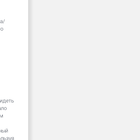
а/
го
видеть
ало
ем
ный
ользуя