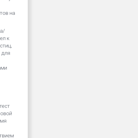
тов на
а/
ел к
стиц,
 для
ами
тест
товой
емя
ствием