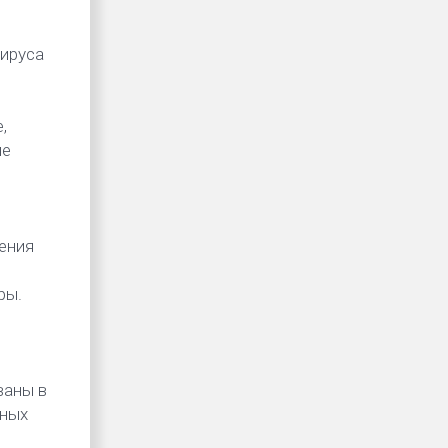
вируса
,
не
ы
нения
ры.
ю
ваны в
нных