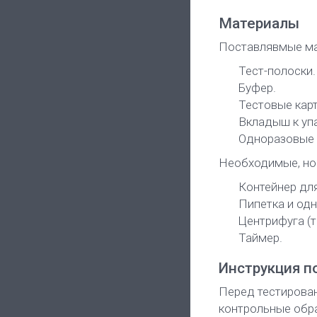
Материалы
Поставлявмые ма
Тест-полоски.
Буфер.
Тестовые карт
Вкладыш к уп
Одноразовые 
Необходимые, но
Контейнер дл
Пипетка и одн
Центрифуга (т
Таймер.
Инструкция п
Перед тестирован
контрольные обра