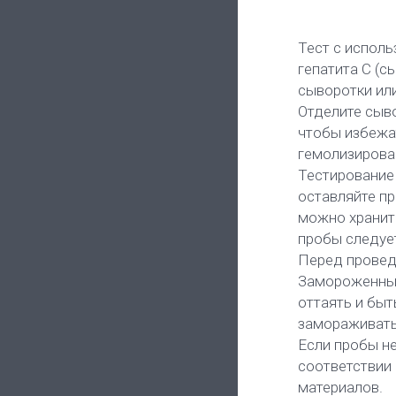
Тест с испол
гепатита C (
сыворотки ил
Отделите сыво
чтобы избежат
гемолизирова
Тестирование
оставляйте п
можно хранить
пробы следует
Перед провед
Замороженные
оттаять и бы
замораживать
Если пробы н
соответствии
материалов.