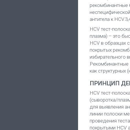
рекомбинантные б
неспецифической 
антитела к HCV.3,
HCV тест-полоска
плазма) – это бы
HCV в образцах с
покрытых рекомб
избирательного в
Рекомбинантные б
как структурных (
ПРИНЦИП ДЕ
HCV тест-полоска
(сыворотка/плаз
для выявления ан
линии полоски м
проведения теста
покрытыми HCV а